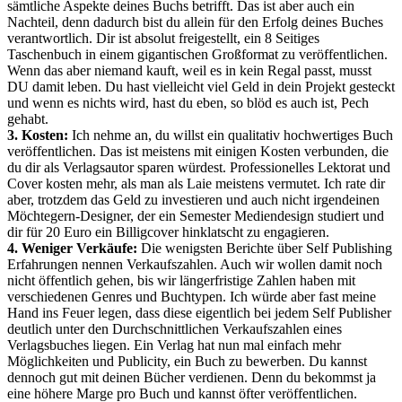
sämtliche Aspekte deines Buchs betrifft. Das ist aber auch ein
Nachteil, denn dadurch bist du allein für den Erfolg deines Buches
verantwortlich. Dir ist absolut freigestellt, ein 8 Seitiges
Taschenbuch in einem gigantischen Großformat zu veröffentlichen.
Wenn das aber niemand kauft, weil es in kein Regal passt, musst
DU damit leben. Du hast vielleicht viel Geld in dein Projekt gesteckt
und wenn es nichts wird, hast du eben, so blöd es auch ist, Pech
gehabt.
3. Kosten:
Ich nehme an, du willst ein qualitativ hochwertiges Buch
veröffentlichen. Das ist meistens mit einigen Kosten verbunden, die
du dir als Verlagsautor sparen würdest. Professionelles Lektorat und
Cover kosten mehr, als man als Laie meistens vermutet. Ich rate dir
aber, trotzdem das Geld zu investieren und auch nicht irgendeinen
Möchtegern-Designer, der ein Semester Mediendesign studiert und
dir für 20 Euro ein Billigcover hinklatscht zu engagieren.
4. Weniger Verkäufe:
Die wenigsten Berichte über Self Publishing
Erfahrungen nennen Verkaufszahlen. Auch wir wollen damit noch
nicht öffentlich gehen, bis wir längerfristige Zahlen haben mit
verschiedenen Genres und Buchtypen. Ich würde aber fast meine
Hand ins Feuer legen, dass diese eigentlich bei jedem Self Publisher
deutlich unter den Durchschnittlichen Verkaufszahlen eines
Verlagsbuches liegen. Ein Verlag hat nun mal einfach mehr
Möglichkeiten und Publicity, ein Buch zu bewerben. Du kannst
dennoch gut mit deinen Bücher verdienen. Denn du bekommst ja
eine höhere Marge pro Buch und kannst öfter veröffentlichen.