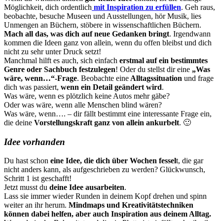
Möglichkeit, dich ordentlich
mit Inspiration zu erfüllen
. Geh raus,
beobachte, besuche Museen und Ausstellungen, hör Musik, lies
Unmengen an Büchern, stöbere in wissenschaftlichen Büchern.
Mach all das, was dich auf neue Gedanken bringt
. Irgendwann
kommen die Ideen ganz von allein, wenn du offen bleibst und dich
nicht zu sehr unter Druck setzt!
Manchmal hilft es auch, sich einfach
erstmal auf ein bestimmtes
Genre oder Sachbuch festzulegen
! Oder du stellst dir eine
„Was
wäre, wenn…“-Frage
. Beobachte eine
Alltagssituation
und frage
dich was passiert,
wenn ein Detail geändert wird
.
Was wäre, wenn es plötzlich keine Autos mehr gäbe?
Oder was wäre, wenn alle Menschen blind wären?
Was wäre, wenn…. – dir fällt bestimmt eine interessante Frage ein,
die deine
Vorstellungskraft ganz von allein ankurbelt
. 🙂
Idee vorhanden
Du hast schon
eine Idee, die dich über Wochen fessel
t, die gar
nicht anders kann, als aufgeschrieben zu werden? Glückwunsch,
Schritt 1 ist geschafft!
Jetzt musst du
deine Idee ausarbeiten
.
Lass sie immer wieder Runden in deinem Kopf drehen und spinn
weiter an ihr herum.
Mindmaps und Kreativitätstechniken
können dabei helfen, aber auch Inspiration aus deinem Alltag.