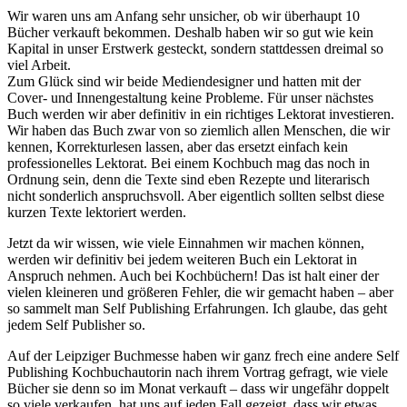
Wir waren uns am Anfang sehr unsicher, ob wir überhaupt 10
Bücher verkauft bekommen. Deshalb haben wir so gut wie kein
Kapital in unser Erstwerk gesteckt, sondern stattdessen dreimal so
viel Arbeit.
Zum Glück sind wir beide Mediendesigner und hatten mit der
Cover- und Innengestaltung keine Probleme. Für unser nächstes
Buch werden wir aber definitiv in ein richtiges Lektorat investieren.
Wir haben das Buch zwar von so ziemlich allen Menschen, die wir
kennen, Korrekturlesen lassen, aber das ersetzt einfach kein
professionelles Lektorat. Bei einem Kochbuch mag das noch in
Ordnung sein, denn die Texte sind eben Rezepte und literarisch
nicht sonderlich anspruchsvoll. Aber eigentlich sollten selbst diese
kurzen Texte lektoriert werden.
Jetzt da wir wissen, wie viele Einnahmen wir machen können,
werden wir definitiv bei jedem weiteren Buch ein Lektorat in
Anspruch nehmen. Auch bei Kochbüchern! Das ist halt einer der
vielen kleineren und größeren Fehler, die wir gemacht haben – aber
so sammelt man Self Publishing Erfahrungen. Ich glaube, das geht
jedem Self Publisher so.
Auf der Leipziger Buchmesse haben wir ganz frech eine andere Self
Publishing Kochbuchautorin nach ihrem Vortrag gefragt, wie viele
Bücher sie denn so im Monat verkauft – dass wir ungefähr doppelt
so viele verkaufen, hat uns auf jeden Fall gezeigt, dass wir etwas