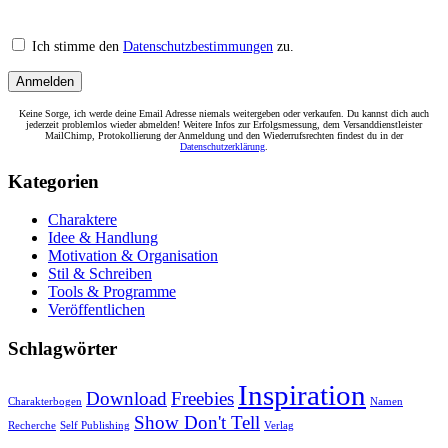
Ich stimme den
Datenschutzbestimmungen
zu.
Keine Sorge, ich werde deine Email Adresse niemals weitergeben oder verkaufen. Du kannst dich auch
jederzeit problemlos wieder abmelden! Weitere Infos zur Erfolgsmessung, dem Versanddienstleister
MailChimp, Protokollierung der Anmeldung und den Wiederrufsrechten findest du in der
Datenschutzerklärung
.
Kategorien
Charaktere
Idee & Handlung
Motivation & Organisation
Stil & Schreiben
Tools & Programme
Veröffentlichen
Schlagwörter
Inspiration
Download
Freebies
Charakterbogen
Namen
Show Don't Tell
Recherche
Self Publishing
Verlag