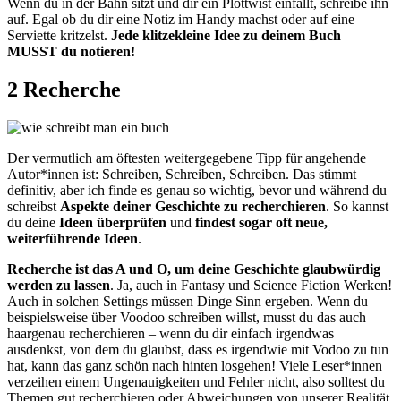
Wenn du in der Bahn sitzt und dir ein Plottwist einfällt, schreibe ihn
auf. Egal ob du dir eine Notiz im Handy machst oder auf eine
Serviette kritzelst.
Jede klitzekleine Idee zu deinem Buch
MUSST du notieren!
2 Recherche
Der vermutlich am öftesten weitergegebene Tipp für angehende
Autor*innen ist: Schreiben, Schreiben, Schreiben. Das stimmt
definitiv, aber ich finde es genau so wichtig, bevor und während du
schreibst
Aspekte deiner Geschichte zu recherchieren
. So kannst
du deine
Ideen überprüfen
und
findest sogar oft neue,
weiterführende Ideen
.
Recherche ist das A und O, um deine Geschichte glaubwürdig
werden zu lassen
. Ja, auch in Fantasy und Science Fiction Werken!
Auch in solchen Settings müssen Dinge Sinn ergeben. Wenn du
beispielsweise über Voodoo schreiben willst, musst du das auch
haargenau recherchieren – wenn du dir einfach irgendwas
ausdenkst, von dem du glaubst, dass es irgendwie mit Vodoo zu tun
hat, kann das ganz schön nach hinten losgehen! Viele Leser*innen
verzeihen einem Ungenauigkeiten und Fehler nicht, also solltest du
Themen gut recherchieren oder Abweichungen von unserer Realität