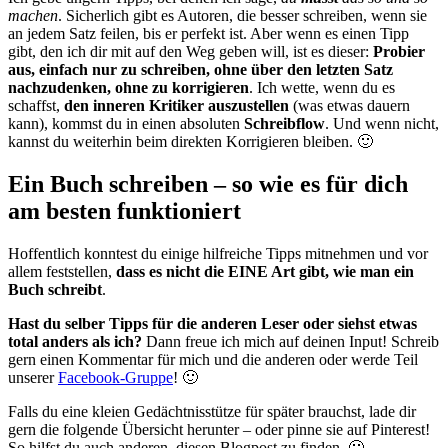
machen
. Sicherlich gibt es Autoren, die besser schreiben, wenn sie
an jedem Satz feilen, bis er perfekt ist. Aber wenn es einen Tipp
gibt, den ich dir mit auf den Weg geben will, ist es dieser:
Probier
aus, einfach nur zu schreiben, ohne über den letzten Satz
nachzudenken, ohne zu korrigieren
. Ich wette, wenn du es
schaffst,
den inneren Kritiker auszustellen
(was etwas dauern
kann), kommst du in einen absoluten
Schreibflow
. Und wenn nicht,
kannst du weiterhin beim direkten Korrigieren bleiben. 🙂
Ein Buch schreiben – so wie es für dich
am besten funktioniert
Hoffentlich konntest du einige hilfreiche Tipps mitnehmen und vor
allem feststellen,
dass es nicht die EINE Art gibt, wie man ein
Buch schreibt
.
Hast du selber Tipps für die anderen Leser oder siehst etwas
total anders als ich?
Dann freue ich mich auf deinen Input! Schreib
gern einen Kommentar für mich und die anderen oder werde Teil
unserer
Facebook-Gruppe
! 🙂
Falls du eine kleien Gedächtnisstütze für später brauchst, lade dir
gern die folgende Übersicht herunter – oder pinne sie auf Pinterest!
So hilfst du auch anderen, diesen Blogpost zu finden. 🙂