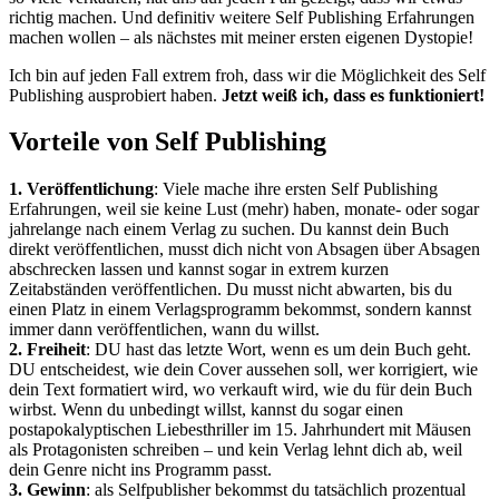
richtig machen. Und definitiv weitere Self Publishing Erfahrungen
machen wollen – als nächstes mit meiner ersten eigenen Dystopie!
Ich bin auf jeden Fall extrem froh, dass wir die Möglichkeit des Self
Publishing ausprobiert haben.
Jetzt weiß ich, dass es funktioniert!
Vorteile von Self Publishing
1.
Veröffentlichung
: Viele mache ihre ersten Self Publishing
Erfahrungen, weil sie keine Lust (mehr) haben, monate- oder sogar
jahrelange nach einem Verlag zu suchen. Du kannst dein Buch
direkt veröffentlichen, musst dich nicht von Absagen über Absagen
abschrecken lassen und kannst sogar in extrem kurzen
Zeitabständen veröffentlichen. Du musst nicht abwarten, bis du
einen Platz in einem Verlagsprogramm bekommst, sondern kannst
immer dann veröffentlichen, wann du willst.
2. Freiheit
: DU hast das letzte Wort, wenn es um dein Buch geht.
DU entscheidest, wie dein Cover aussehen soll, wer korrigiert, wie
dein Text formatiert wird, wo verkauft wird, wie du für dein Buch
wirbst. Wenn du unbedingt willst, kannst du sogar einen
postapokalyptischen Liebesthriller im 15. Jahrhundert mit Mäusen
als Protagonisten schreiben – und kein Verlag lehnt dich ab, weil
dein Genre nicht ins Programm passt.
3. Gewinn
: als Selfpublisher bekommst du tatsächlich prozentual