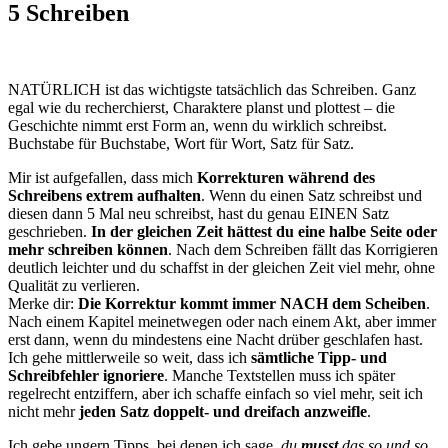
5 Schreiben
NATÜRLICH ist das wichtigste tatsächlich das Schreiben. Ganz
egal wie du recherchierst, Charaktere planst und plottest – die
Geschichte nimmt erst Form an, wenn du wirklich schreibst.
Buchstabe für Buchstabe, Wort für Wort, Satz für Satz.
Mir ist aufgefallen, dass mich
Korrekturen während des
Schreibens extrem aufhalten
. Wenn du einen Satz schreibst und
diesen dann 5 Mal neu schreibst, hast du genau EINEN Satz
geschrieben.
In der gleichen Zeit hättest du eine halbe Seite oder
mehr schreiben können
. Nach dem Schreiben fällt das Korrigieren
deutlich leichter und du schaffst in der gleichen Zeit viel mehr, ohne
Qualität zu verlieren.
Merke dir:
Die Korrektur kommt immer NACH dem Scheiben
.
Nach einem Kapitel meinetwegen oder nach einem Akt, aber immer
erst dann, wenn du mindestens eine Nacht drüber geschlafen hast.
Ich gehe mittlerweile so weit, dass ich
sämtliche Tipp- und
Schreibfehler ignoriere
. Manche Textstellen muss ich später
regelrecht entziffern, aber ich schaffe einfach so viel mehr, seit ich
nicht mehr
jeden Satz doppelt- und dreifach anzweifle
.
Ich gebe ungern Tipps, bei denen ich sage,
du
musst
das so und so