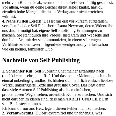
mehr vom Bucherlös ab, wenn du deine Preise vernünftig gestaltest.
Vor allem, wenn du deine Bücher direkt selber kaufst, hast du
ziemlich hohe Margen, die du als Verlagsautor nicht erreichen
würdest.
4. Nähe zu den Lesern
: Das ist mir erst vor kurzem aufgefallen,
vor allem bei der Self Publisherin Laura Newman, deren Videoreihe
uns dazu ermutigt hat, eigene Self Publishing Erfahrungen zu
machen. Sie steht durch ihre Videos, Instagram und Webseite und
durch die Art, mit der sie kommuniziert, in einem sehr engen
Verhältnis zu den Lesern. Irgendwie weniger anonym, fast schon
wie ein kleiner, familiärer Club.
Nachteile von Self Publishing
1. Schlechter Ruf:
Self Publishing hat meiner Erfahrung nach
(noch) keinen sehr guten Ruf. Und das meiner Meinung nach nicht
einmal unbedingt grundlos. Es häufen sich natürlich einfach lieblose
Werke, unkorrigierte Texte und grausige Cover. Das liegt daran,
dass viele Autoren Self Publishing als einen einfachen,
problemlosen Weg ansehen, ordentlich Kohle zu machen. Und sich
nicht darüber im klaren sind, dass man ARBEIT UND LIEBE in
sein Buch stecken muss.
Ich kann dir nur ans Herz legen, diesen Fehler nicht zu machen.
2. Verantwortung
: Du bist extrem frei und unabhängig, was