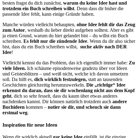
besten fragst du dich zunächst,
warum du keine Idee hast
und
trotzdem ein Buch schreiben willst
. Denn dass dir bisher die
passende Idee fehlt, kann einige Gründe haben.
Manche würden vielleicht behaupten,
ohne Idee fehlt dir das Zeug
zum Autor
, weshalb du lieber direkt aufgeben solltest. Aber es gibt
ja einen Grund, warum du hier gelandet bist – du willst ein Buch
schreiben.
Es fehlt nur die zündende Idee
. Wenn du dir also sicher
bist, dass du ein Buch schreiben willst,
suche aktiv nach DER
Idee
!
Vielleicht kennst du das Problem, das ich eigentlich immer habe:
Zu
viele Ideen.
Ich schäume episodenweise gradezu über vor Ideen
und Geistesblitzen – und weiß nicht, welche ich davon umsetzen
soll. Da hilft es,
dich wirklich festzulegen,
statt an tausenden
Geschichten gleichzeitig herumzuwerkeln.
Die „richtige“ Idee
erkennst du daran, dass sie dir wochenlang nicht aus dem Kopf
geht
, dich so sehr fesselt, dass du kaum über etwas anderes
nachdenken kannst. Dir können natürlich trotzdem auch
andere
Buchideen
kommen –
notier sie dir, und scheuch sie dann
erstmal weg
.
Inspiration für neue Ideen
Wenn dir wirklich aktuell
gar keine Idee
einfällt, ist die einzige