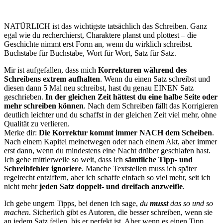
NATÜRLICH ist das wichtigste tatsächlich das Schreiben. Ganz
egal wie du recherchierst, Charaktere planst und plottest – die
Geschichte nimmt erst Form an, wenn du wirklich schreibst.
Buchstabe für Buchstabe, Wort für Wort, Satz für Satz.
Mir ist aufgefallen, dass mich
Korrekturen während des
Schreibens extrem aufhalten
. Wenn du einen Satz schreibst und
diesen dann 5 Mal neu schreibst, hast du genau EINEN Satz
geschrieben.
In der gleichen Zeit hättest du eine halbe Seite oder
mehr schreiben können
. Nach dem Schreiben fällt das Korrigieren
deutlich leichter und du schaffst in der gleichen Zeit viel mehr, ohne
Qualität zu verlieren.
Merke dir:
Die Korrektur kommt immer NACH dem Scheiben
.
Nach einem Kapitel meinetwegen oder nach einem Akt, aber immer
erst dann, wenn du mindestens eine Nacht drüber geschlafen hast.
Ich gehe mittlerweile so weit, dass ich
sämtliche Tipp- und
Schreibfehler ignoriere
. Manche Textstellen muss ich später
regelrecht entziffern, aber ich schaffe einfach so viel mehr, seit ich
nicht mehr
jeden Satz doppelt- und dreifach anzweifle
.
Ich gebe ungern Tipps, bei denen ich sage,
du
musst
das so und so
machen
. Sicherlich gibt es Autoren, die besser schreiben, wenn sie
an jedem Satz feilen, bis er perfekt ist. Aber wenn es einen Tipp