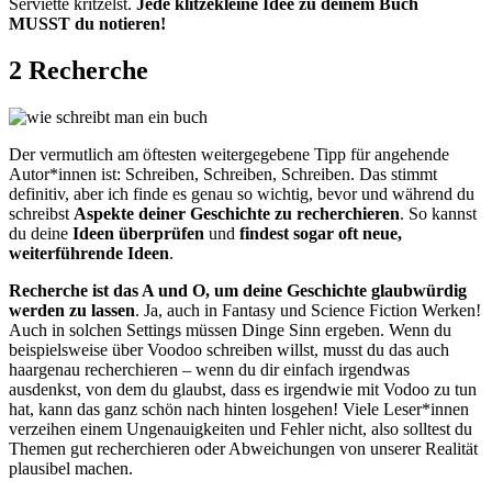
Serviette kritzelst.
Jede klitzekleine Idee zu deinem Buch
MUSST du notieren!
2 Recherche
Der vermutlich am öftesten weitergegebene Tipp für angehende
Autor*innen ist: Schreiben, Schreiben, Schreiben. Das stimmt
definitiv, aber ich finde es genau so wichtig, bevor und während du
schreibst
Aspekte deiner Geschichte zu recherchieren
. So kannst
du deine
Ideen überprüfen
und
findest sogar oft neue,
weiterführende Ideen
.
Recherche ist das A und O, um deine Geschichte glaubwürdig
werden zu lassen
. Ja, auch in Fantasy und Science Fiction Werken!
Auch in solchen Settings müssen Dinge Sinn ergeben. Wenn du
beispielsweise über Voodoo schreiben willst, musst du das auch
haargenau recherchieren – wenn du dir einfach irgendwas
ausdenkst, von dem du glaubst, dass es irgendwie mit Vodoo zu tun
hat, kann das ganz schön nach hinten losgehen! Viele Leser*innen
verzeihen einem Ungenauigkeiten und Fehler nicht, also solltest du
Themen gut recherchieren oder Abweichungen von unserer Realität
plausibel machen.