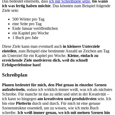
Das bedeutet einerseits, dass
ich mir Schreibziele setze
,
bis wann
ich was fertig haben möchte
. Das könnten zum Beispiel folgende
Ziele sein:
500 Wörter pro Tag
eine Seite pro Tag
Ende Januar veröffentlichen
ein Kapitel pro Woche
1 Buch pro Jahr
Diese Ziele kann man eventuell auch
in kleinere Unterziele
einteilen
, zum Beispiel eine bestimmte Anzahl an Zeichen am Tag
als Unterziel für ein Kapitel pro Woche.
Kleine, einfach zu
erreichende Ziele motivieren dich, weil du schnell
Erfolgserlebnisse hast!
Schreibplan
Planen bedeutet für mich, den Plot genau in einzelne Szenen
aufzubröseln
, sodass ich wirklich immer weiß, was ich als nächstes
Schreibe. Für manche ist das zu strikt und stört in der Kreativität –
ich kann so hingegen
am kreativsten und produktivsten
sein. Ich
bin eine
Plotterin
durch und durch. Für mich ist eine genaue
Szenenstruktur essentiell, um zu wissen, wie ich mein Buch
schreibe.
Ich weiß immer genau, wo ich mit meinen Szenen hin