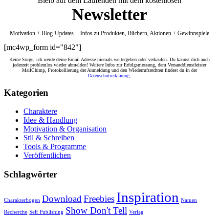
Bleib auf dem Laufenden mit dem kostenlosen
Newsletter
Motivation + Blog-Updates + Infos zu Produkten, Büchern, Aktionen + Gewinnspiele
[mc4wp_form id="842"]
Keine Sorge, ich werde deine Email Adresse niemals weitergeben oder verkaufen. Du kannst dich auch
jederzeit problemlos wieder abmelden! Weitere Infos zur Erfolgsmessung, dem Versanddienstleister
MailChimp, Protokollierung der Anmeldung und den Wiederrufsrechten findest du in der
Datenschutzerklärung
.
Kategorien
Charaktere
Idee & Handlung
Motivation & Organisation
Stil & Schreiben
Tools & Programme
Veröffentlichen
Schlagwörter
Inspiration
Download
Freebies
Charakterbogen
Namen
Show Don't Tell
Recherche
Self Publishing
Verlag