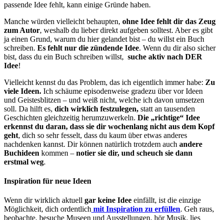
passende Idee fehlt, kann einige Gründe haben.
Manche würden vielleicht behaupten,
ohne Idee fehlt dir das Zeug
zum Autor
, weshalb du lieber direkt aufgeben solltest. Aber es gibt
ja einen Grund, warum du hier gelandet bist – du willst ein Buch
schreiben.
Es fehlt nur die zündende Idee
. Wenn du dir also sicher
bist, dass du ein Buch schreiben willst,
suche aktiv nach DER
Idee
!
Vielleicht kennst du das Problem, das ich eigentlich immer habe:
Zu
viele Ideen.
Ich schäume episodenweise gradezu über vor Ideen
und Geistesblitzen – und weiß nicht, welche ich davon umsetzen
soll. Da hilft es,
dich wirklich festzulegen,
statt an tausenden
Geschichten gleichzeitig herumzuwerkeln.
Die „richtige“ Idee
erkennst du daran, dass sie dir wochenlang nicht aus dem Kopf
geht
, dich so sehr fesselt, dass du kaum über etwas anderes
nachdenken kannst. Dir können natürlich trotzdem auch
andere
Buchideen
kommen –
notier sie dir, und scheuch sie dann
erstmal weg
.
Inspiration für neue Ideen
Wenn dir wirklich aktuell
gar keine Idee
einfällt, ist die einzige
Möglichkeit, dich ordentlich
mit Inspiration zu erfüllen
. Geh raus,
beobachte, besuche Museen und Ausstellungen, hör Musik, lies