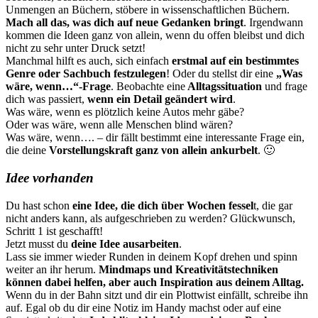
Unmengen an Büchern, stöbere in wissenschaftlichen Büchern.
Mach all das, was dich auf neue Gedanken bringt
. Irgendwann
kommen die Ideen ganz von allein, wenn du offen bleibst und dich
nicht zu sehr unter Druck setzt!
Manchmal hilft es auch, sich einfach
erstmal auf ein bestimmtes
Genre oder Sachbuch festzulegen
! Oder du stellst dir eine
„Was
wäre, wenn…“-Frage
. Beobachte eine
Alltagssituation
und frage
dich was passiert,
wenn ein Detail geändert wird
.
Was wäre, wenn es plötzlich keine Autos mehr gäbe?
Oder was wäre, wenn alle Menschen blind wären?
Was wäre, wenn…. – dir fällt bestimmt eine interessante Frage ein,
die deine
Vorstellungskraft ganz von allein ankurbelt
. 🙂
Idee vorhanden
Du hast schon
eine Idee, die dich über Wochen fessel
t, die gar
nicht anders kann, als aufgeschrieben zu werden? Glückwunsch,
Schritt 1 ist geschafft!
Jetzt musst du
deine Idee ausarbeiten
.
Lass sie immer wieder Runden in deinem Kopf drehen und spinn
weiter an ihr herum.
Mindmaps und Kreativitätstechniken
können dabei helfen, aber auch Inspiration aus deinem Alltag.
Wenn du in der Bahn sitzt und dir ein Plottwist einfällt, schreibe ihn
auf. Egal ob du dir eine Notiz im Handy machst oder auf eine